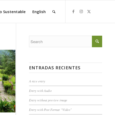
o Sustentable
English
ENTRADAS RECIENTES
A nice entry
Entry with Audio
Entry without preview image
Entry with Post Format “Video”