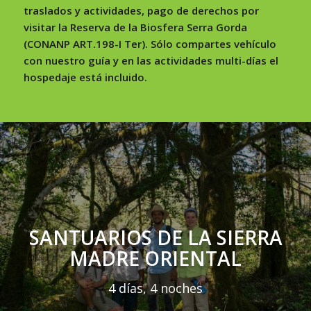
traslados y actividades, pago de derechos por
visitar la Reserva de la Biosfera Serra Gorda
(CONANP ART.198-I Ter). Sólo compartes vehículo
con nuestro guía y en las actividades multi-días el
hospedaje está incluido.
SANTUARIOS DE LA SIERRA
MADRE ORIENTAL
4 días, 4 noches