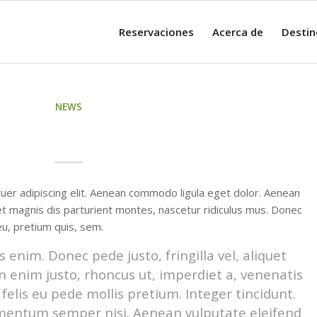
Reservaciones
Acerca de
Destin
NEWS
A NICE POST
uer adipiscing elit. Aenean commodo ligula eget dolor. Aenean
t magnis dis parturient montes, nascetur ridiculus mus. Donec
eu, pretium quis, sem.
enim. Donec pede justo, fringilla vel, aliquet
In enim justo, rhoncus ut, imperdiet a, venenatis
 felis eu pede mollis pretium. Integer tincidunt.
mentum semper nisi. Aenean vulputate eleifend