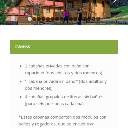
1
2
3
4
5
6
7
8
9
10
11
12
13
14
15
CABAÑAS
2 cabañas privadas con baño con
capacidad (dos adultos y dos menores)
1 cabaña privada sin baño* (dos adultos y
dos menores)
4 cabañas grupales de literas sin baño*
(para seis personas cada una)
*Estas cabañas comparten dos módulos con
baños y regaderas, que se encuentran