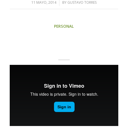
11 MAYO, 2014
/
BY
GUSTAVO TORRES
PERSONAL
ENTRY WITH POST
FORMAT “VIDEO”