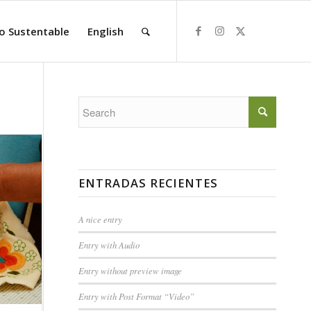
o Sustentable
English
ENTRADAS RECIENTES
A nice entry
Entry with Audio
Entry without preview image
Entry with Post Format “Video”