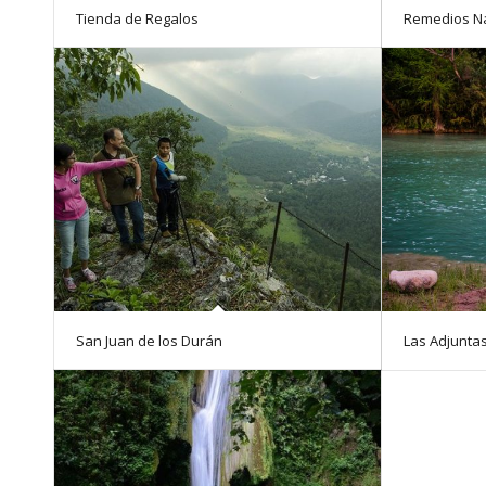
Tienda de Regalos
Remedios N
San Juan de los Durán
Las Adjunta