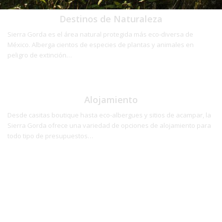
Destinos de Naturaleza
Sierra Gorda es el área natural protegida más eco-diversa de
México. Alberga cientos de especies de plantas y animales en
peligro de extinción…
Alojamiento
Desde casitas boutique hasta eco-albergues y sitios de acampar, la
Sierra Gorda ofrece una variedad de opciones de alojamiento para
todo tipo de presupuestos…