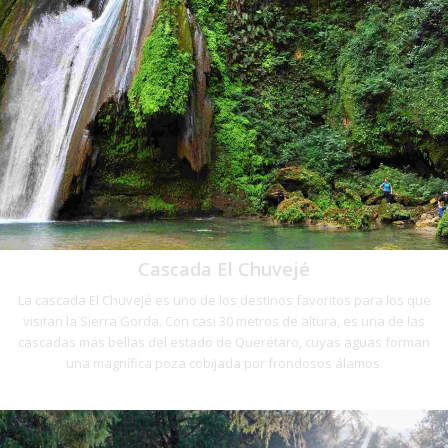
Cascada El Chuvejé
La cascada El Chuvejé es uno de los destinos favoritos para los que
visitan la Sierra Gorda. Con casi 30 metros de altura, es una de las
cascadas más bellas del estado de Querétaro, cuyas aguas forman
una magnífica poza cobijada por frondosos álamos.