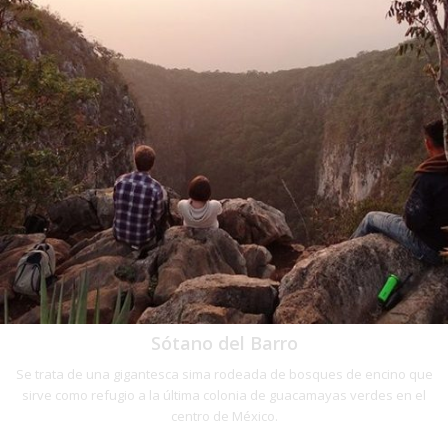
Sótano del Barro
Se trata de una gigantesca sima rodeada de bosques de encino que
sirve como refugio a la última colonia de guacamayas verdes en el
centro de México.