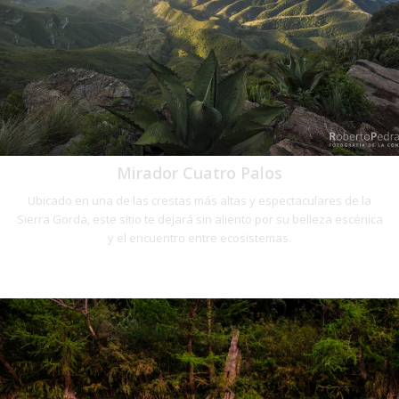
Mirador Cuatro Palos
Ubicado en una de las crestas más altas y espectaculares de la
Sierra Gorda, este sitio te dejará sin aliento por su belleza escénica
y el encuentro entre ecosistemas.