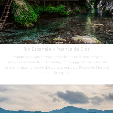
Río Escanela – Puente de Dios
Cobijado por viejos álamos, desde lo alto de la sierra baja la
corriente cristalina del río Escanela, donde, jugando con las rocas
calizas, el agua ha creado dos parajes únicos: el Puente de Dios y el
Cañón de la Angostura.