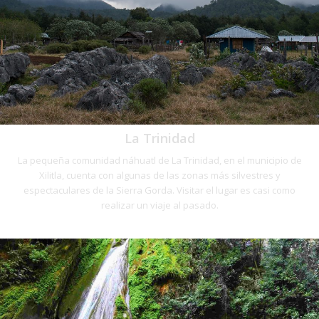
La Trinidad
La pequeña comunidad náhuatl de La Trinidad, en el municipio de
Xilitla, cuenta con algunas de las zonas más silvestres y
espectaculares de la Sierra Gorda. Visitar el lugar es casi como
realizar un viaje al pasado.