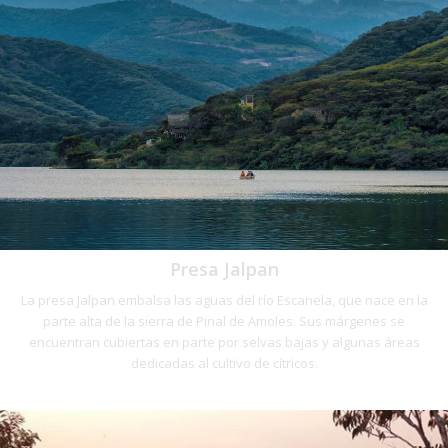
Presa Jalpan
La presa Jalpan embalsa las aguas del río Escanela, que nace en la
parte alta de la sierra de Pinal de Amoles. Sus márgenes se
encuentran cubiertas en parte por selvas bajas y algunas áreas
dedicadas al cultivo de cítricos.