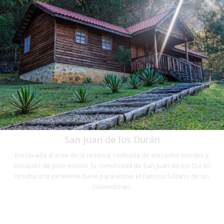
San Juan de los Durán
Enclavada al este de la reserva, rodeada de elevados montes y
bosques de pino-encino, la comunidad de San Juan de los Durán
resulta una excelente base para visitar el famoso Sótano de las
Golondrinas.